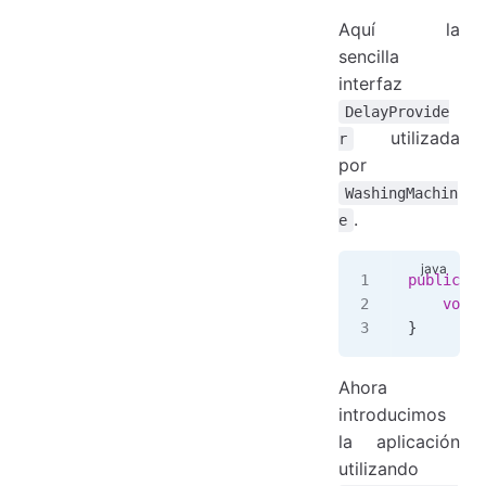
Aquí la
sencilla
interfaz
DelayProvide
utilizada
r
por
WashingMachin
.
e
public
 in
    void
 
}
Ahora
introducimos
la aplicación
utilizando