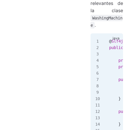
relevantes de
la clase
WashingMachin
.
e
@
Slf4j
public
 cl
    priva
    priva
    publi
        t
        t
    }
    publi
        r
    }