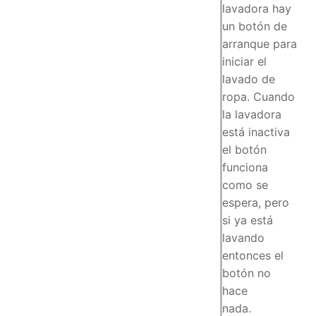
lavadora hay
un botón de
arranque para
iniciar el
lavado de
ropa. Cuando
la lavadora
está inactiva
el botón
funciona
como se
espera, pero
si ya está
lavando
entonces el
botón no
hace
nada.