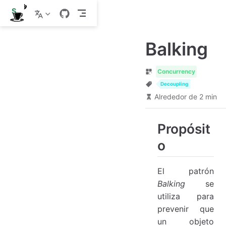
S
a
l
t
Balking
a
r
a
l
Concurrency
c
Decoupling
o
Alrededor de 2 min
n
t
e
n
Propósit
i
d
o
o
p
r
El patrón
i
n
Balking
se
c
utiliza para
i
prevenir que
p
a
un objeto
l