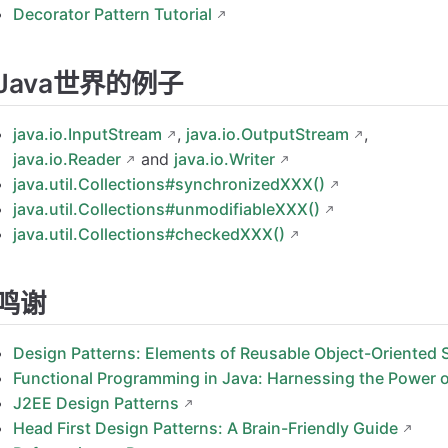
Decorator Pattern Tutorial
Java世界的例子
java.io.InputStream
,
java.io.OutputStream
,
java.io.Reader
and
java.io.Writer
java.util.Collections#synchronizedXXX()
java.util.Collections#unmodifiableXXX()
java.util.Collections#checkedXXX()
鸣谢
Design Patterns: Elements of Reusable Object-Oriented 
Functional Programming in Java: Harnessing the Power 
J2EE Design Patterns
Head First Design Patterns: A Brain-Friendly Guide