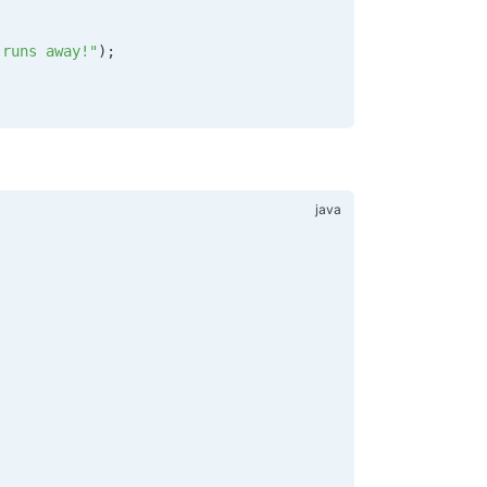
 runs away!"
);