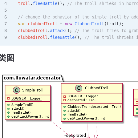
troll
.
fleeBattle
();
 // The troll shrieks in horr
// change the behavior of the simple troll by ad
var
 clubbedTroll 
=
 new
 ClubbedTroll
(troll)
;
clubbedTroll
.
attack
();
 // The troll tries to gra
clubbedTroll
.
fleeBattle
();
 // The troll shrieks 
类图