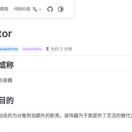
原则
代码片段
tor
大约 3 分钟
Gang Of Four
Extensibility
或称
包装器
目的
动态的为对象附加额外的职责。装饰器为子类提供了灵活的替代