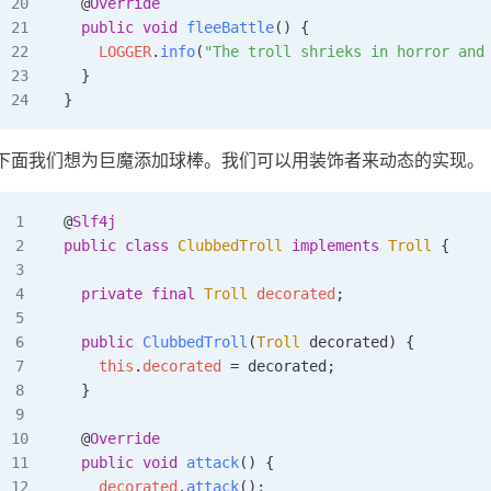
  @
Override
  public
 void
 fleeBattle
()
 {
    LOGGER
.
info
(
"The troll shrieks in horror and
  }
}
下面我们想为巨魔添加球棒。我们可以用装饰者来动态的实现。
@
Slf4j
public
 class
 ClubbedTroll
 implements
 Troll
 {
  private
 final
 Troll
 decorated
;
  public
 ClubbedTroll
(
Troll
 decorated
)
 {
    this
.
decorated
 =
 decorated;
  }
  @
Override
  public
 void
 attack
()
 {
    decorated
.
attack
();