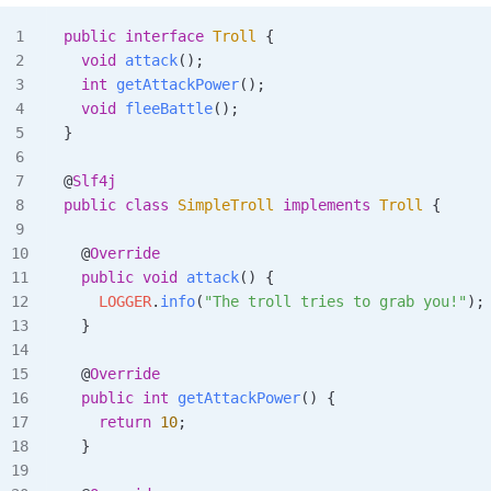
public
 interface
 Troll
 {
  void
 attack
();
  int
 getAttackPower
();
  void
 fleeBattle
();
}
@
Slf4j
public
 class
 SimpleTroll
 implements
 Troll
 {
  @
Override
  public
 void
 attack
()
 {
    LOGGER
.
info
(
"The troll tries to grab you!"
);
  }
  @
Override
  public
 int
 getAttackPower
()
 {
    return
 10
;
  }