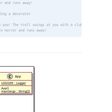
or and runs away!
ding a decorator
b you! The troll swings at you with a club!
in horror and runs away!