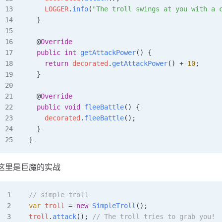
    LOGGER
.
info
(
"The troll swings at you with a 
  }
  @
Override
  public
 int
 getAttackPower
()
 {
    return
 decorated
.
getAttackPower
() 
+
 10
;
  }
  @
Override
  public
 void
 fleeBattle
()
 {
    decorated
.
fleeBattle
();
  }
}
这里是巨魔的实战
// simple troll
var
 troll 
=
 new
 SimpleTroll
()
;
troll
.
attack
();
 // The troll tries to grab you!