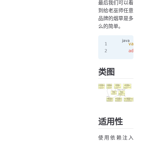
最后我们可以看
到给老巫师任意
品牌的烟草是多
么的简单。
    var
 a
    advan
类图
适用性
使用依赖注入