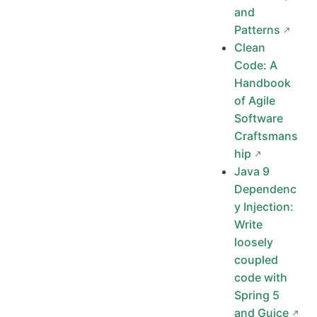
and
Patterns
Clean
Code: A
Handbook
of Agile
Software
Craftsmans
hip
Java 9
Dependenc
y Injection:
Write
loosely
coupled
code with
Spring 5
and Guice