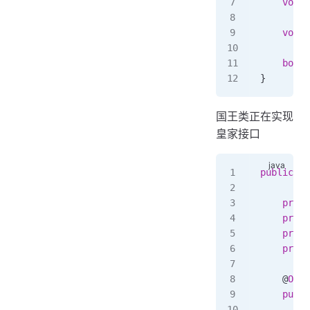
    void
 
    void
 
    boole
}
国王类正在实现
皇家接口
public
 cl
    priva
    priva
    priva
    priva
    @
Over
    publi
        i