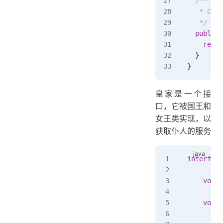
  /**
   * Chec
   */
  public
 
    retur
  }
}
皇家是一个接
口，它被国王和
女王类实现，以
获取仆人的服务
interface
    void
 
    void
 