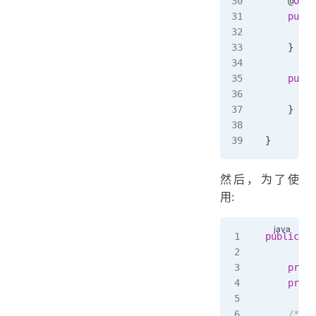
    @
Over
    publi
        r
    }
    publi
        t
    }
}
然后，为了使
用:
public
 cl
    priva
    priva
    /**