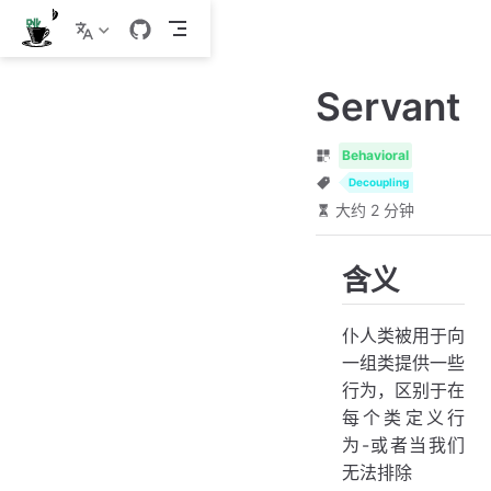
跳
至
主
Servant
要
內
容
Behavioral
Decoupling
大约 2 分钟
含义
仆人类被用于向
一组类提供一些
行为，区别于在
每个类定义行
为-或者当我们
无法排除