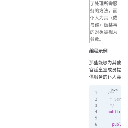
了处理所需服
务的方法，而
仆人为其（或
与谁）做某事
的对象被视为
参数。
编程示例
那些能够为其他
宫廷皇室成员提
供服务的仆人类
/**
 * Servan
 */
public
 cl
  public
 