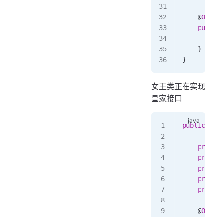
    @
Over
    publi
        r
    }
}
女王类正在实现
皇家接口
public
 cl
    priva
    priva
    priva
    priva
    priva
    @
Over