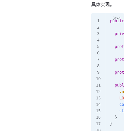
具体实现。
public
 ab
  private
  protect
  protect
  protect
  public
 
    var
 t
    LOGGE
    confu
    steal
  }
}