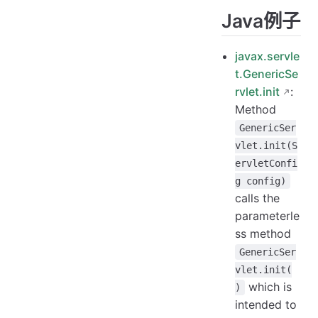
Java例子
javax.servle
t.GenericSe
rvlet.init
:
Method
GenericSer
vlet.init(S
ervletConfi
g config)
calls the
parameterle
ss method
GenericSer
vlet.init(
which is
)
intended to