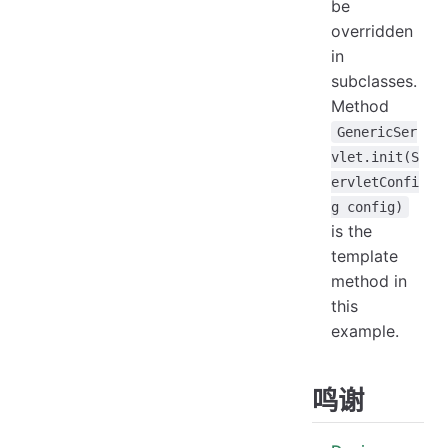
be
overridden
in
subclasses.
Method
GenericSer
vlet.init(S
ervletConfi
g config)
is the
template
method in
this
example.
鸣谢