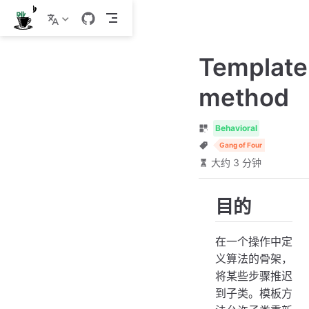
跳
至
主
Template
要
內
method
容
Behavioral
Gang of Four
大约 3 分钟
目的
在一个操作中定
义算法的骨架，
将某些步骤推迟
到子类。模板方